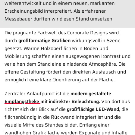
weiterentwickelt und in einem neuen, markanten
Erscheinungsbild interpretiert. Als
erfahrener
Messebauer
durften wir diesen Stand umsetzen.
Die prägnante Farbwelt des Corporate Designs wird
durch
großformatige Grafiken
wirkungsvoll in Szene
gesetzt. Warme Holzoberflächen in Boden und
Möblierung schaffen einen ausgewogenen Kontrast und
OCTRION GmbH Messestand
verleihen dem Stand eine einladende Atmosphäre. Die
60 qm
offene Gestaltung fördert den direkten Austausch und
ermöglicht eine klare Orientierung auf der Fläche.
IFAT 2026 | München
Zentraler Anlaufpunkt ist die
modern gestaltete
Bilder anzeigen
Empfangstheke
mit indirekter Beleuchtung.
Von dort aus
richtet sich der Blick auf die
großflächige LED-Wand
, die
flächenbündig in die Rückwand integriert ist und die
visuelle Mitte des Standes bildet. Entlang einer
wandhohen Grafikfläche werden Exponate und Inhalte