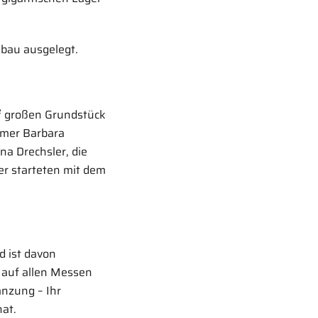
ebau ausgelegt.
² großen Grundstück
ümer Barbara
na Drechsler, die
er starteten mit dem
d ist davon
, auf allen Messen
änzung – Ihr
hat.